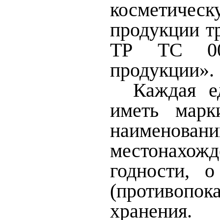
косметическ
продукции т
ТР ТС 009
продукции».
Каждая е
иметь марк
наименован
местонахожд
годности, 
(противопо
хранения.