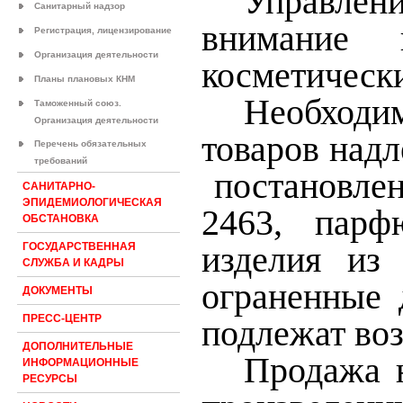
Управлен
Санитарный надзор
внимание 
Регистрация, лицензирование
Организация деятельности
косметическ
Планы плановых КНМ
Необходим
Таможенный союз.
Организация деятельности
товаров над
Перечень обязательных
требований
постановле
САНИТАРНО-
ЭПИДЕМИОЛОГИЧЕСКАЯ
2463, парф
ОБСТАНОВКА
изделия из
ГОСУДАРСТВЕННАЯ
СЛУЖБА И КАДРЫ
ограненные 
ДОКУМЕНТЫ
ПРЕСС-ЦЕНТР
подлежат воз
ДОПОЛНИТЕЛЬНЫЕ
Продажа 
ИНФОРМАЦИОННЫЕ
РЕСУРСЫ