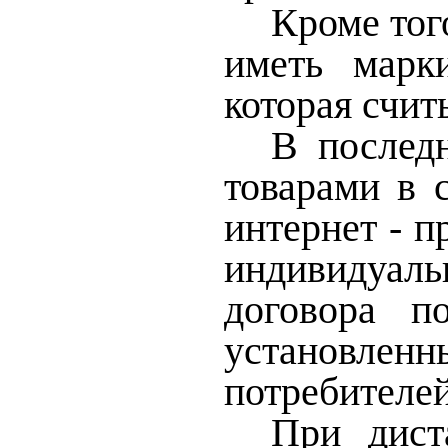
Кроме тог
иметь марк
которая счит
В послед
товарами в 
интернет - 
индивидуаль
договора п
установленны
потребителей
При дист