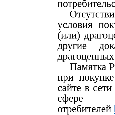
потребительс
Отсутств
условия по
(или) драго
другие док
драгоценных 
Памятка Р
при покупк
сайте в сет
сфе
отребителей