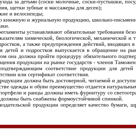
 ухода за детьми (соски молочные, соски-пустышки, пос
лия, щетки зубные и массажеры для десен);
ские и велосипеды;
ую книжную и журнальную продукцию, школьно-письмен
шки.
регламенты устанавливают обязательные требования безо
оказателям химической, биологической, механической и 
одростков, а также предупреждения действий, вводящих в
я детей и подростков выпускается в обращение на ры
том она должна пройти процедуру обязательного подтве
щения продукции на рынке государств - членов Таможен
подтверждающим соответствие продукции для детей т
етствии или сертификат соответствия.
родукции должна быть достоверной, читаемой и доступн
тве одежды и обуви преимущество отдается натуральным 
портфели и ранцы должны иметь фурнитуру со светоотр
а должны быть снабжены формоустойчивой спинкой.
 издательской продукции определяет качество бумаги, 