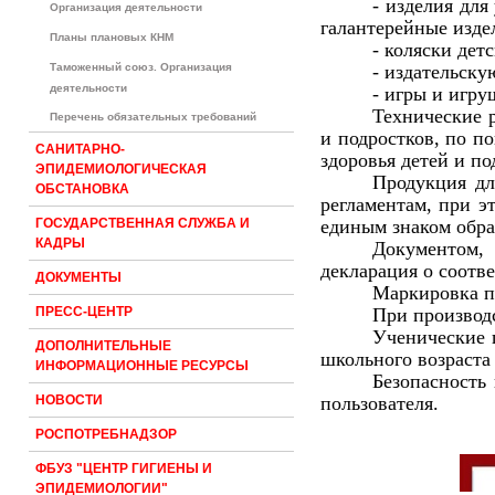
- изделия для
Организация деятельности
галантерейные изде
Планы плановых КНМ
- коляски дет
Таможенный союз. Организация
- издательск
деятельности
- игры и игру
Технические 
Перечень обязательных требований
и подростков, по п
САНИТАРНО-
здоровья детей и п
ЭПИДЕМИОЛОГИЧЕСКАЯ
Продукция дл
ОБСТАНОВКА
регламентам, при э
единым знаком обра
ГОСУДАРСТВЕННАЯ СЛУЖБА И
КАДРЫ
Документом, 
декларация о соотв
ДОКУМЕНТЫ
Маркировка п
При производс
ПРЕСС-ЦЕНТР
Ученические 
ДОПОЛНИТЕЛЬНЫЕ
школьного возраст
ИНФОРМАЦИОННЫЕ РЕСУРСЫ
Безопасность
пользователя.
НОВОСТИ
РОСПОТРЕБНАДЗОР
ФБУЗ "ЦЕНТР ГИГИЕНЫ И
ЭПИДЕМИОЛОГИИ"