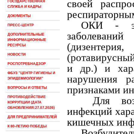
своей распро
ГОСУДАРСТВЕННАЯ
СЛУЖБА И КАДРЫ
респираторны
ДОКУМЕНТЫ
ОКИ - эт
ПРЕСС-ЦЕНТР
заболевани
ДОПОЛНИТЕЛЬНЫЕ
ИНФОРМАЦИОННЫЕ
(дизентерия
РЕСУРСЫ
(ротавирусный
НОВОСТИ
РОСПОТРЕБНАДЗОР
и др.) и хар
ФБУЗ "ЦЕНТР ГИГИЕНЫ И
нарушения р
ЭПИДЕМИОЛОГИИ"
признаками ин
ВОПРОСЫ И ОТВЕТЫ
Для возб
ПРОТИВОДЕЙСТВИЕ
КОРРУПЦИИ (ДАТА
инфекций хара
ОБНОВЛЕНИЯ:27.07.2026)
ДЛЯ ПРЕДПРИНИМАТЕЛЕЙ
кишечных инфе
К 80-ЛЕТИЮ ПОБЕДЫ
Возбудите