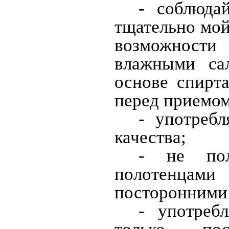
- соблюда
тщательно мой
возможност
влажными са
основе спирт
перед приемом
- употребл
качества;
- не пол
полотенцам
посторонними
- употреб