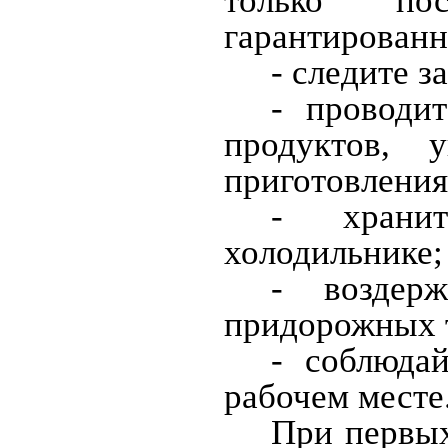
только по
гарантированн
- следите з
- проводи
продуктов, 
приготовления
- храни
холодильнике;
- воздер
придорожных т
- соблюда
рабочем месте
При первых