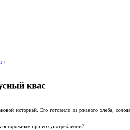
р
/
усный квас
овой историей. Его готовили из ржаного хлеба, солода,
ь осторожным при его употреблении?