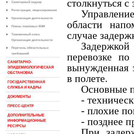
столкнуться с
Санитарный надзор
Управлени
Регистрация, лицензирование
Организация деятельности
области напо
Планы плановых КНМ
случае задерж
Таможенный союз.
Организация деятельности
Задержкой 
Перечень обязательных
перевозке по
требований
САНИТАРНО-
вынужденная з
ЭПИДЕМИОЛОГИЧЕСКАЯ
ОБСТАНОВКА
в полете.
ГОСУДАРСТВЕННАЯ
Основные п
СЛУЖБА И КАДРЫ
- техничес
ДОКУМЕНТЫ
ПРЕСС-ЦЕНТР
- плохие п
ДОПОЛНИТЕЛЬНЫЕ
- позднее 
ИНФОРМАЦИОННЫЕ
РЕСУРСЫ
При задер