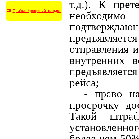
т.д.). К пре
Приём обращений граждан
необходимо
подтверждаю
предъявляет
отправления и
внутренних в
предъявляетс
рейса;
- право н
просрочку до
Такой штра
установленног
более чем 50%