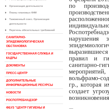
по производ
Организация деятельности
производств
Планы плановых КНМ
расположен
Таможенный союз. Организация
индивидуаль
деятельности
Роспотребнадз
Перечень обязательных требований
нарушения з
САНИТАРНО-
ЭПИДЕМИОЛОГИЧЕСКАЯ
эпидемиоло
ОБСТАНОВКА
выразившиес
ГОСУДАРСТВЕННАЯ СЛУЖБА И
правил и ги
КАДРЫ
санитарно-ги
ДОКУМЕНТЫ
мероприятий,
ПРЕСС-ЦЕНТР
вольфрамо-сод
ДОПОЛНИТЕЛЬНЫЕ
гр., которая 
ИНФОРМАЦИОННЫЕ РЕСУРСЫ
создает угроз
НОВОСТИ
возникновения
РОСПОТРЕБНАДЗОР
ФБУЗ "ЦЕНТР ГИГИЕНЫ И