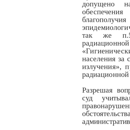
допущено на
обеспечени
благополуч
эпидемиологи
так же п.
радиационн
«Гигиеническ
населения за 
излучения», п
радиационной 
Разрешая воп
суд учитыв
правонаруш
обстоятельс
административ