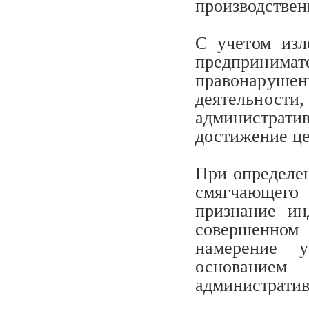
производствен
С учетом изл
предпринимат
правонаруше
деятельност
администрати
достижение
ц
При определен
смягчающего 
признание ин
совершенно
намерение у
основание
административ