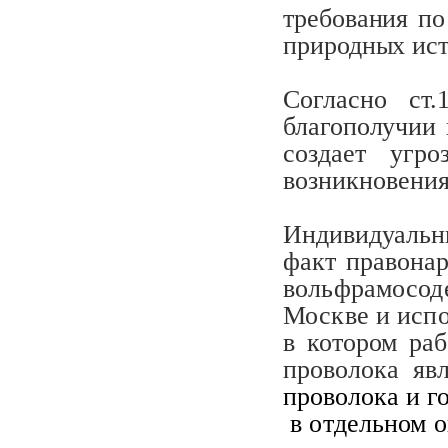
требования по
природных ист
Согласно ст.
благополучии 
создает угро
возникнове­ни
Индивидуальн
факт правонар
вольфрамосод
Москве и испо
в котором ра
про
волока яв
проволока и г
в отдельном 