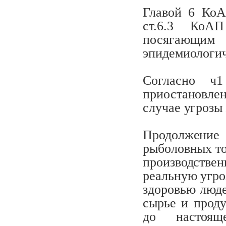
Главой 6 КоА
ст.6.3 КоА
посягающ
эпидемиологи
Согласно ч1
приостановлен
случае угрозы
Продолжение
рыболовных то
производствен
реальную угро
здоровью люде
сырье и прод
до настоящ