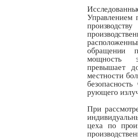
Исследованны
Управлением п
про­
изводст
производств
расположенный
обращении п
мощность 
превышает д
местности бо
безопасность 
рующего излу
При рассмотре
индивидуальн
цеха по прои
производстве