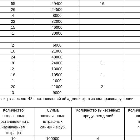
55
49400
16
26
24500
4
8000
22
32000
15
46000
1
30000
2
6000
10
21000
24
48000
9
24000
1
2
13000
18
10500
1
1
1000
20
11000
2
3
9000
 лиц вынесено 48 постановлений об административном правонарушении.
Количество
Сумма
Количество вынесенных
Колич
вынесенных
назначенных
предупреждений
по
постановлений с
штрафных
п
назначением
санкций в руб.
п
штрафа
10
100000
4