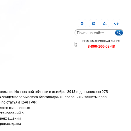
Главная
Контакты
Карта
RSS
сайта
ИНФОРМАЦИОННАЯ ЛИНИЯ
8-800-100-08-48
овека по Ивановской области в
октябре
2013
года вынесено 275
-эпидемиологического благополучия населения и защиты прав
е по статьям КоАП РФ:
ество вынесенных
становлений о
прекращении
роизводства