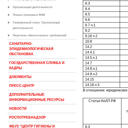
6.3
Организация деятельности
6.4
6.5
Планы плановых КНМ
6.6
Таможенный союз. Организация
6.7 ч.1
деятельности
8.2
Перечень обязательных требований
9.16 ч 2
10.8
САНИТАРНО-
14.2
ЭПИДЕМИОЛОГИЧЕСКАЯ
14.4.1
ОБСТАНОВКА
14.5.ч.1
ГОСУДАРСТВЕННАЯ СЛУЖБА И
14.7
КАДРЫ
14.8.ч.1
14.8.ч.2
ДОКУМЕНТЫ
14.15
14.16.ч 3
ПРЕСС-ЦЕНТР
В отношении юридических
ДОПОЛНИТЕЛЬНЫЕ
ИНФОРМАЦИОННЫЕ РЕСУРСЫ
Статья КоАП РФ
НОВОСТИ
РОСПОТРЕБНАДЗОР
ФБУЗ "ЦЕНТР ГИГИЕНЫ И
6.3