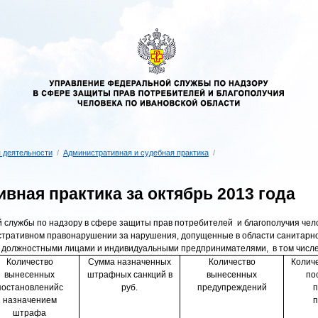
 деятельности
/
Административная и судебная практика
/
вная практика за октябрь 2013 года
 службы по надзору в сфере защиты прав потребителей
и благополучия чел
тративном правонарушении за нарушения, допущенные в области санитарно
, должностными лицами и индивидуальными предпринимателями,
в том числ
Количество
Сумма назначенных
Количество
Колич
вынесенных
штрафных санкций в
вынесенных
по
постановленийс
руб.
предупреждений
назначением
п
штрафа