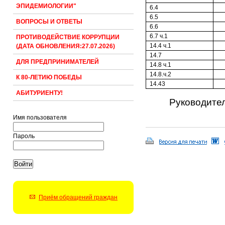
ЭПИДЕМИОЛОГИИ"
6.4
6.5
ВОПРОСЫ И ОТВЕТЫ
6.6
6.7 ч.1
ПРОТИВОДЕЙСТВИЕ КОРРУПЦИИ
14.4 ч.1
(ДАТА ОБНОВЛЕНИЯ:27.07.2026)
14.7
ДЛЯ ПРЕДПРИНИМАТЕЛЕЙ
14.8 ч.1
14.8.ч.2
К 80-ЛЕТИЮ ПОБЕДЫ
14.43
АБИТУРИЕНТУ!
Руко
Имя пользователя
Пароль
Приём обращений граждан