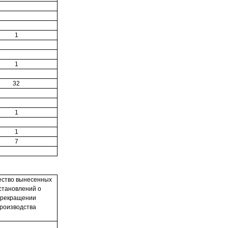
1
1
32
1
1
7
ество вынесенных
становлений о
рекращении
роизводства