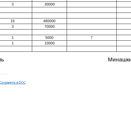
3
30000
16
480000
3
70000
1
5000
7
1
10000
водитель Минашкин А