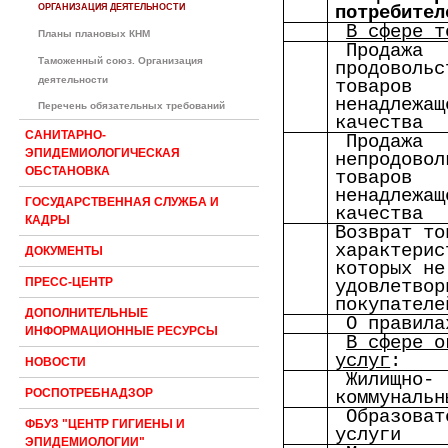
ОРГАНИЗАЦИЯ ДЕЯТЕЛЬНОСТИ
потребител
В сфере т
Планы плановых КНМ
Продажа
Таможенный союз. Организация
продовольс
деятельности
товаров
ненадлежащ
Перечень обязательных требований
качества
САНИТАРНО-
Продажа
ЭПИДЕМИОЛОГИЧЕСКАЯ
непродовол
ОБСТАНОВКА
товаров
ненадлежащ
ГОСУДАРСТВЕННАЯ СЛУЖБА И
качества
КАДРЫ
Возврат то
характерис
ДОКУМЕНТЫ
которых не
ПРЕСС-ЦЕНТР
удовлетвор
покупателе
ДОПОЛНИТЕЛЬНЫЕ
О правила
ИНФОРМАЦИОННЫЕ РЕСУРСЫ
В сфере о
услуг
:
НОВОСТИ
Жилищно-
РОСПОТРЕБНАДЗОР
коммунальн
Образоват
ФБУЗ "ЦЕНТР ГИГИЕНЫ И
услуги
ЭПИДЕМИОЛОГИИ"