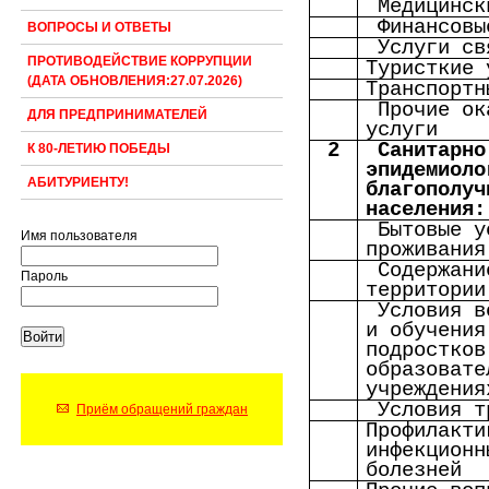
Медицинск
Финансовы
ВОПРОСЫ И ОТВЕТЫ
Услуги св
ПРОТИВОДЕЙСТВИЕ КОРРУПЦИИ
Туристкие 
(ДАТА ОБНОВЛЕНИЯ:27.07.2026)
Транспортн
Прочие ок
ДЛЯ ПРЕДПРИНИМАТЕЛЕЙ
услуги
2
Санитарно
К 80-ЛЕТИЮ ПОБЕДЫ
эпидемиоло
АБИТУРИЕНТУ!
благополуч
населения:
Бытовые у
Имя пользователя
проживания
Содержани
Пароль
территории
Условия в
и обучения
подростков
образовате
учреждения
Условия т
Приём обращений граждан
Профилакти
инфекционн
болезней