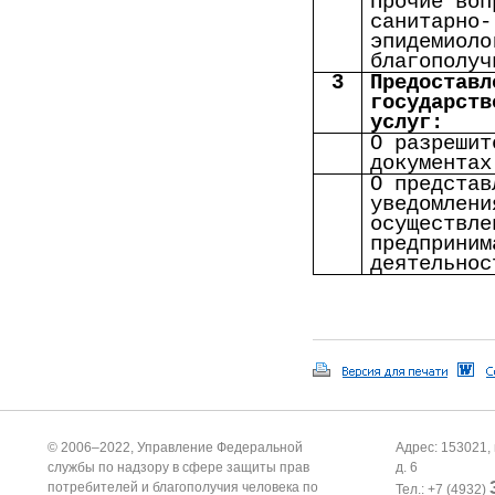
Прочие воп
санитарно-
эпидемиоло
благополуч
3
Предоставл
государств
услуг:
О разрешит
документах
О представ
уведомлени
осуществле
предприним
деятельнос
© 2006–2022, Управление Федеральной
Адрес: 153021, 
службы по надзору в сфере защиты прав
д. 6
потребителей и благополучия человека по
Тел.: +7 (4932)