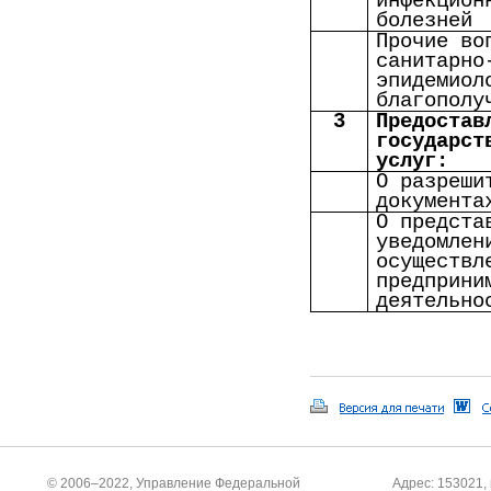
инфекцион
болезней
Прочие во
санитарно
эпидемиол
благополу
3
Предостав
государст
услуг:
О разреши
документа
О предста
уведомлен
осуществл
предприни
деятельно
© 2006–2022, Управление Федеральной
Адрес: 153021, 