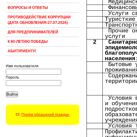
Медицинс
Финансов
ВОПРОСЫ И ОТВЕТЫ
Услуги с
ПРОТИВОДЕЙСТВИЕ КОРРУПЦИИ
Туристкие
(ДАТА ОБНОВЛЕНИЯ:27.07.2026)
Транспорт
Прочие о
ДЛЯ ПРЕДПРИНИМАТЕЛЕЙ
услуги
2
Санитарн
К 80-ЛЕТИЮ ПОБЕДЫ
эпидемиол
АБИТУРИЕНТУ!
благополу
населения
Бытовые 
Имя пользователя
проживани
Содержан
Пароль
территори
Условия 
и обучени
подростко
образоват
Приём обращений граждан
учреждени
Условия 
Профилакт