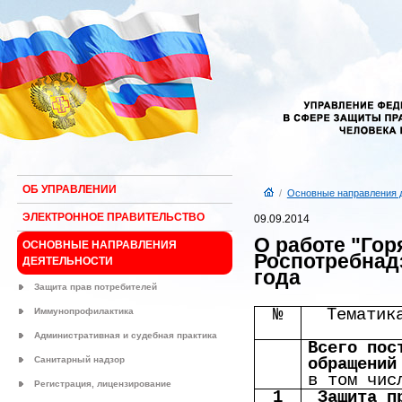
ОБ УПРАВЛЕНИИ
/
Основные направления 
ЭЛЕКТРОННОЕ ПРАВИТЕЛЬСТВО
09.09.2014
О работе "Гор
ОСНОВНЫЕ НАПРАВЛЕНИЯ
Роспотребнадз
ДЕЯТЕЛЬНОСТИ
года
Защита прав потребителей
№
Тематик
Иммунопрофилактика
Административная и судебная практика
Всего пос
Санитарный надзор
обращений
в том чис
Регистрация, лицензирование
1
Защита п