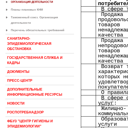
ОРГАНИЗАЦИЯ ДЕЯТЕЛЬНОСТИ
потребите
В сфере 
Планы плановых КНМ
Продажа
Таможенный союз. Организация
продоволь
деятельности
товаров
ненадлежа
Перечень обязательных требований
качества
САНИТАРНО-
Продажа
ЭПИДЕМИОЛОГИЧЕСКАЯ
непродово
ОБСТАНОВКА
товаров
ненадлежа
ГОСУДАРСТВЕННАЯ СЛУЖБА И
качества
КАДРЫ
Возврат 
характери
ДОКУМЕНТЫ
которых н
ПРЕСС-ЦЕНТР
удовлетво
покупател
ДОПОЛНИТЕЛЬНЫЕ
О правил
ИНФОРМАЦИОННЫЕ РЕСУРСЫ
В сфере 
услуг
:
НОВОСТИ
Жилищно-
РОСПОТРЕБНАДЗОР
коммуналь
Образова
ФБУЗ "ЦЕНТР ГИГИЕНЫ И
услуги
ЭПИДЕМИОЛОГИИ"