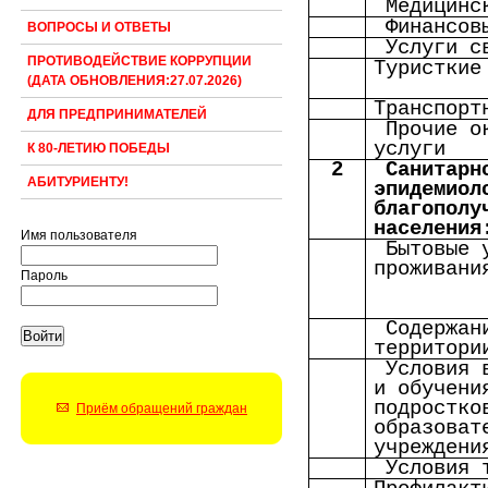
Медицинс
Финансов
ВОПРОСЫ И ОТВЕТЫ
Услуги с
ПРОТИВОДЕЙСТВИЕ КОРРУПЦИИ
Туристкие
(ДАТА ОБНОВЛЕНИЯ:27.07.2026)
Транспорт
ДЛЯ ПРЕДПРИНИМАТЕЛЕЙ
Прочие о
услуги
К 80-ЛЕТИЮ ПОБЕДЫ
2
Санитарн
АБИТУРИЕНТУ!
эпидемиол
благополу
населения
Имя пользователя
Бытовые 
проживани
Пароль
Содержан
территори
Условия 
и обучени
подростко
Приём обращений граждан
образоват
учреждени
Условия 