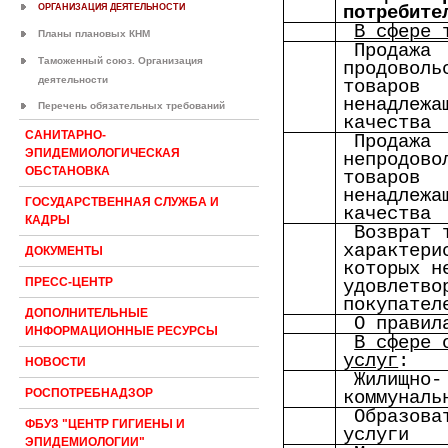
ОРГАНИЗАЦИЯ ДЕЯТЕЛЬНОСТИ
потребите
В сфере 
Планы плановых КНМ
Продажа
Таможенный союз. Организация
продоволь
деятельности
товаров
ненадлежа
Перечень обязательных требований
качества
САНИТАРНО-
Продажа
ЭПИДЕМИОЛОГИЧЕСКАЯ
непродово
ОБСТАНОВКА
товаров
ненадлежа
ГОСУДАРСТВЕННАЯ СЛУЖБА И
качества
КАДРЫ
Возврат 
характери
ДОКУМЕНТЫ
которых н
ПРЕСС-ЦЕНТР
удовлетво
покупател
ДОПОЛНИТЕЛЬНЫЕ
О правил
ИНФОРМАЦИОННЫЕ РЕСУРСЫ
В сфере 
услуг
:
НОВОСТИ
Жилищно-
РОСПОТРЕБНАДЗОР
коммуналь
Образова
ФБУЗ "ЦЕНТР ГИГИЕНЫ И
услуги
ЭПИДЕМИОЛОГИИ"