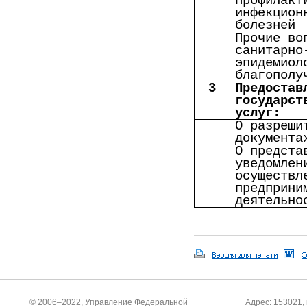
Профилакт
инфекцион
болезней
Прочие во
санитарно
эпидемиол
благополу
3
Предостав
государст
услуг:
О разреши
документа
О предста
уведомлен
осуществл
предприни
деятельно
© 2006–2022, Управление Федеральной
Адрес: 153021, 