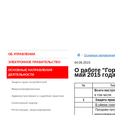
ОБ УПРАВЛЕНИИ
/
Основные направления
ЭЛЕКТРОННОЕ ПРАВИТЕЛЬСТВО
04.06.2015
О работе "Го
ОСНОВНЫЕ НАПРАВЛЕНИЯ
май 2015 год
ДЕЯТЕЛЬНОСТИ
Защита прав потребителей
№
Тем
Иммунопрофилактика
Всего посту
в том числе
Административная и судебная практика
1
Защита прав
Санитарный надзор
В сфере торг
Продажа про
Регистрация, лицензирование
ненадлежащег