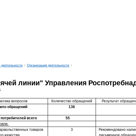
 деятельности
/
Организация деятельности
/
рячей линии" Управления Роспотребнад
а
атика вопросов
Количество обращений
Результат обращен
пило обращений
136
 потребителей всего
:
55
овли:
довольственных товаров
3
Рекомендовано напи
о качества
письменное обраще