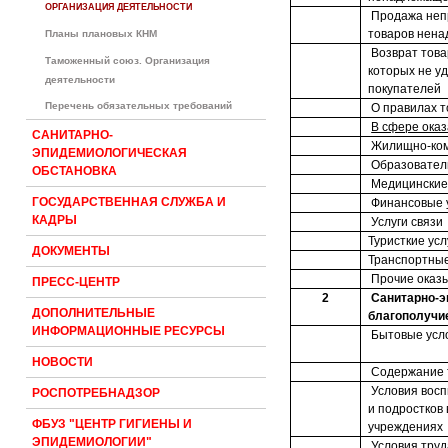
ОРГАНИЗАЦИЯ ДЕЯТЕЛЬНОСТИ
Продажа неп
товаров нена
Планы плановых КНМ
Возврат това
Таможенный союз. Организация
которых не у
деятельности
покупателей
Перечень обязательных требований
О правилах т
В сфере оказ
САНИТАРНО-
Жилищно-ком
ЭПИДЕМИОЛОГИЧЕСКАЯ
Образовател
ОБСТАНОВКА
Медицинские 
ГОСУДАРСТВЕННАЯ СЛУЖБА И
Финансовые 
КАДРЫ
Услуги связи
Туристкие усл
ДОКУМЕНТЫ
Транспортные
Прочие оказы
ПРЕСС-ЦЕНТР
2
Санитарно-э
ДОПОЛНИТЕЛЬНЫЕ
благополучи
ИНФОРМАЦИОННЫЕ РЕСУРСЫ
Бытовые усл
НОВОСТИ
Содержание 
Условия восп
РОСПОТРЕБНАДЗОР
и подростков
ФБУЗ "ЦЕНТР ГИГИЕНЫ И
учреждениях
ЭПИДЕМИОЛОГИИ"
Условия труд