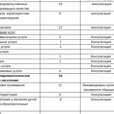
родовольственных
19
консультация
длежащего качества
ров, характеристики
6
консультация
довлетворили
орговли
13
консультация
ания услуг
:
мунальные услуги
5
Консультация
ьные услуги
1
Консультация
услуги
2
Консультация
услуги
1
Консультация
уги
1
Консультация
 услуги
Консультация
ваемые услуги
4
Консультация
пидемиологическое
54
е населения:
овия проживания
11
Рекомендовано напи
письменное обраще
территории
8
Консультация
итания и обучения детей
6
Консультация
 в образовательных
а