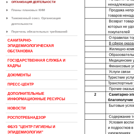
ОРГАНИЗАЦИЯ ДЕЯТЕЛЬНОСТИ
ненадлежащего
Продажа непр
Планы плановых КНМ
товаров ненад
Таможенный союз. Организация
Возврат товар
деятельности
которых не уд
Перечень обязательных требований
покупателей
О правилах то
САНИТАРНО-
В сфере оказа
ЭПИДЕМИОЛОГИЧЕСКАЯ
Жилищно-комм
ОБСТАНОВКА
Образователь
Медицинские у
ГОСУДАРСТВЕННАЯ СЛУЖБА И
КАДРЫ
Финансовые у
Услуги связи
ДОКУМЕНТЫ
Туристкие услу
Транспортные 
ПРЕСС-ЦЕНТР
Прочие оказы
ДОПОЛНИТЕЛЬНЫЕ
2
Санитарно-эп
ИНФОРМАЦИОННЫЕ РЕСУРСЫ
благополучие
Бытовые усло
НОВОСТИ
Содержание т
РОСПОТРЕБНАДЗОР
Условия воспи
ФБУЗ "ЦЕНТР ГИГИЕНЫ И
и подростков 
ЭПИДЕМИОЛОГИИ"
учреждениях