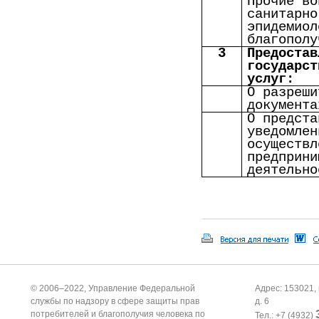
Прочие во
санитарно
эпидемиол
благополу
3
Предостав
государст
услуг:
О разреши
документа
О предста
уведомлен
осуществл
предприни
деятельно
© 2006–2022, Управление Федеральной
Адрес: 153021, 
службы по надзору в сфере защиты прав
д. 6
потребителей и благополучия человека по
Тел.: +7 (4932)