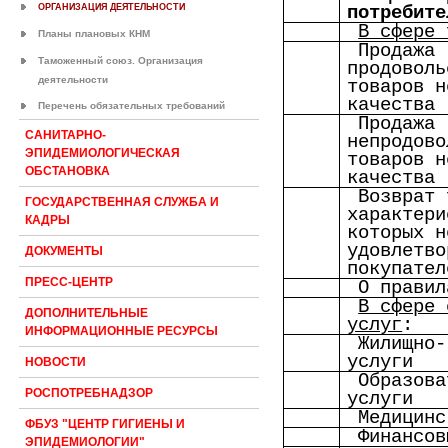
ОРГАНИЗАЦИЯ ДЕЯТЕЛЬНОСТИ
потребите
В сфере 
Планы плановых КНМ
Продажа
Таможенный союз. Организация
продоволь
деятельности
товаров н
качества
Перечень обязательных требований
Продажа
САНИТАРНО-
непродово
ЭПИДЕМИОЛОГИЧЕСКАЯ
товаров н
ОБСТАНОВКА
качества
Возврат 
ГОСУДАРСТВЕННАЯ СЛУЖБА И
характери
КАДРЫ
которых н
удовлетво
ДОКУМЕНТЫ
покупател
ПРЕСС-ЦЕНТР
О правил
В сфере 
ДОПОЛНИТЕЛЬНЫЕ
услуг
:
ИНФОРМАЦИОННЫЕ РЕСУРСЫ
Жилищно-
услуги
НОВОСТИ
Образова
РОСПОТРЕБНАДЗОР
услуги
Медицинс
ФБУЗ "ЦЕНТР ГИГИЕНЫ И
Финансов
ЭПИДЕМИОЛОГИИ"