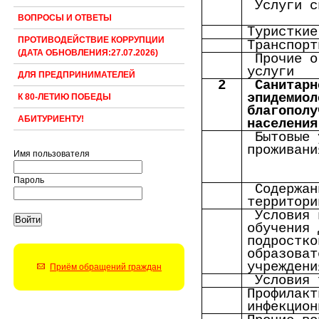
Услуги с
ВОПРОСЫ И ОТВЕТЫ
Туристкие
ПРОТИВОДЕЙСТВИЕ КОРРУПЦИИ
Транспорт
(ДАТА ОБНОВЛЕНИЯ:27.07.2026)
Прочие о
услуги
ДЛЯ ПРЕДПРИНИМАТЕЛЕЙ
2
Санитарн
эпидемиол
К 80-ЛЕТИЮ ПОБЕДЫ
благополу
АБИТУРИЕНТУ!
населения
Бытовые 
проживани
Имя пользователя
Пароль
Содержан
территори
Условия 
обучения 
подростко
образоват
учреждени
Приём обращений граждан
Условия 
Профилакт
инфекцион