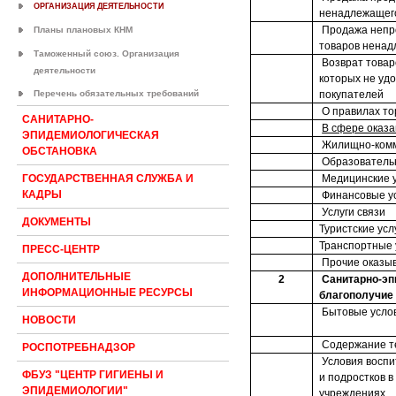
ОРГАНИЗАЦИЯ ДЕЯТЕЛЬНОСТИ
ненадлежащего
Продажа непр
Планы плановых КНМ
товаров ненад
Таможенный союз. Организация
Возврат товар
деятельности
которых не уд
Перечень обязательных требований
покупателей
О правилах то
САНИТАРНО-
В сфере оказа
ЭПИДЕМИОЛОГИЧЕСКАЯ
Жилищно-комм
ОБСТАНОВКА
Образователь
Медицинские у
ГОСУДАРСТВЕННАЯ СЛУЖБА И
КАДРЫ
Финансовые у
Услуги связи
ДОКУМЕНТЫ
Туристские усл
Транспортные 
ПРЕСС-ЦЕНТР
Прочие оказы
ДОПОЛНИТЕЛЬНЫЕ
2
Санитарно-эп
ИНФОРМАЦИОННЫЕ РЕСУРСЫ
благополучие
Бытовые усло
НОВОСТИ
Содержание т
РОСПОТРЕБНАДЗОР
Условия воспи
ФБУЗ "ЦЕНТР ГИГИЕНЫ И
и подростков 
ЭПИДЕМИОЛОГИИ"
учреждениях