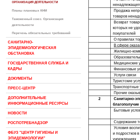
ОРГАНИЗАЦИЯ ДЕЯТЕЛЬНОСТИ
ненадлежащего
Продажа непр
Планы плановых КНМ
товаров ненад
Таможенный союз. Организация
Возврат товар
деятельности
которых не уд
Перечень обязательных требований
покупателей
О правилах то
САНИТАРНО-
В сфере оказа
ЭПИДЕМИОЛОГИЧЕСКАЯ
Жилищно-комм
ОБСТАНОВКА
Образователь
Медицинские у
ГОСУДАРСТВЕННАЯ СЛУЖБА И
КАДРЫ
Финансовые у
Услуги связи
ДОКУМЕНТЫ
Туристские усл
Транспортные 
ПРЕСС-ЦЕНТР
Прочие оказы
ДОПОЛНИТЕЛЬНЫЕ
2
Санитарно-эп
ИНФОРМАЦИОННЫЕ РЕСУРСЫ
благополучие
Бытовые усло
НОВОСТИ
Содержание т
РОСПОТРЕБНАДЗОР
Условия воспи
ФБУЗ "ЦЕНТР ГИГИЕНЫ И
и подростков 
ЭПИДЕМИОЛОГИИ"
учреждениях