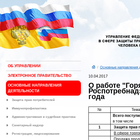
ОБ УПРАВЛЕНИИ
/
Основные направления 
ЭЛЕКТРОННОЕ ПРАВИТЕЛЬСТВО
10.04.2017
О работе "Гор
ОСНОВНЫЕ НАПРАВЛЕНИЯ
Роспотребнадз
ДЕЯТЕЛЬНОСТИ
года
Защита прав потребителей
Иммунопрофилактика
№
Тема
Всего поступ
Административная и судебная практика
в том числе
Санитарный надзор
1
Защита прав 
В сфере торго
Регистрация, лицензирование
Продажа прод