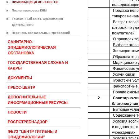
ОРГАНИЗАЦИЯ ДЕЯТЕЛЬНОСТИ
ненадлежащего
Продажа непр
Планы плановых КНМ
товаров ненад
Таможенный союз. Организация
Возврат товар
деятельности
которых не уд
Перечень обязательных требований
покупателей
О правилах то
САНИТАРНО-
В сфере оказа
ЭПИДЕМИОЛОГИЧЕСКАЯ
Жилищно-комм
ОБСТАНОВКА
Образователь
Медицинские у
ГОСУДАРСТВЕННАЯ СЛУЖБА И
КАДРЫ
Финансовые у
Услуги связи
ДОКУМЕНТЫ
Туристские усл
Транспортные 
ПРЕСС-ЦЕНТР
Прочие оказыв
ДОПОЛНИТЕЛЬНЫЕ
2
Санитарно-эп
ИНФОРМАЦИОННЫЕ РЕСУРСЫ
благополучие
Бытовые усло
НОВОСТИ
Содержание т
Условия воспи
РОСПОТРЕБНАДЗОР
и подростков 
ФБУЗ "ЦЕНТР ГИГИЕНЫ И
учреждениях
ЭПИДЕМИОЛОГИИ"
Условия труда