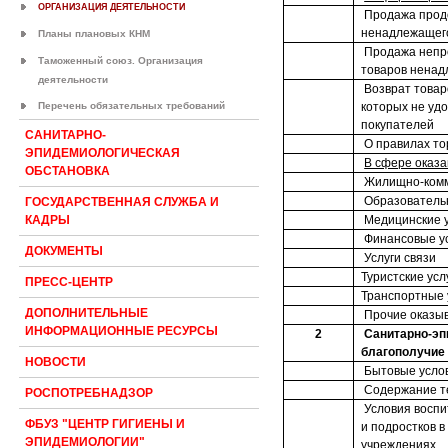
ОРГАНИЗАЦИЯ ДЕЯТЕЛЬНОСТИ
Продажа прод
ненадлежащего
Планы плановых КНМ
Продажа непр
Таможенный союз. Организация
товаров ненад
деятельности
Возврат товар
Перечень обязательных требований
которых не уд
покупателей
САНИТАРНО-
О правилах то
ЭПИДЕМИОЛОГИЧЕСКАЯ
В сфере оказа
ОБСТАНОВКА
Жилищно-комм
Образователь
ГОСУДАРСТВЕННАЯ СЛУЖБА И
Медицинские у
КАДРЫ
Финансовые у
ДОКУМЕНТЫ
Услуги связи
Туристские усл
ПРЕСС-ЦЕНТР
Транспортные 
ДОПОЛНИТЕЛЬНЫЕ
Прочие оказыв
ИНФОРМАЦИОННЫЕ РЕСУРСЫ
2
Санитарно-эп
благополучие
НОВОСТИ
Бытовые усло
Содержание т
РОСПОТРЕБНАДЗОР
Условия воспи
ФБУЗ "ЦЕНТР ГИГИЕНЫ И
и подростков 
ЭПИДЕМИОЛОГИИ"
учреждениях