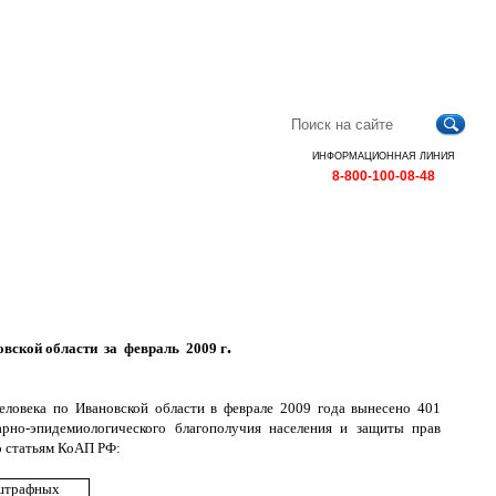
Главная
Контакты
Карта
RSS
сайта
ИНФОРМАЦИОННАЯ ЛИНИЯ
8-800-100-08-48
.
овской области за
февраль
2009 г
еловека по Ивановской области в феврале 2009 года вынесено 401
рно-эпидемиологического благополучия населения и защиты прав
о статьям КоАП РФ:
штрафных