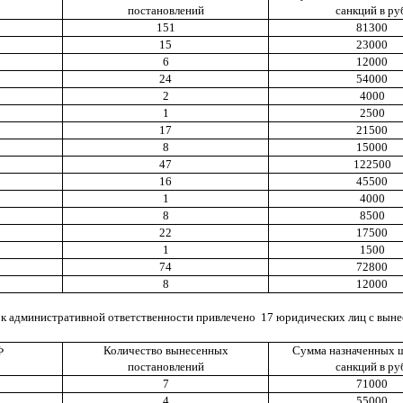
постановлений
санкций в ру
151
81300
15
23000
6
12000
24
54000
2
4000
1
2500
17
21500
8
15000
47
122500
16
45500
1
4000
8
8500
22
17500
1
1500
74
72800
8
12000
 к административной ответственности привлечено
17 юридических лиц с вын
Ф
Количество вынесенных
Сумма назначенных 
постановлений
санкций в ру
7
71000
4
55000