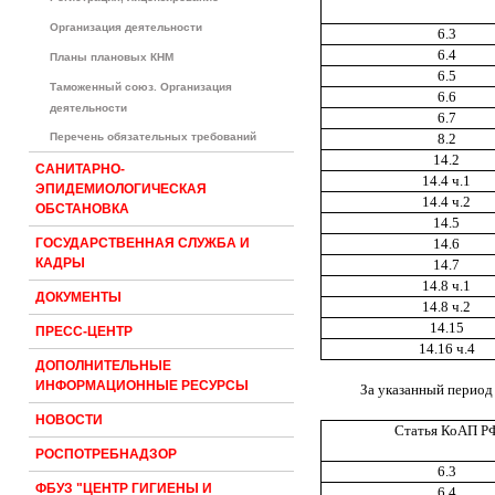
Организация деятельности
6.3
6.4
Планы плановых КНМ
6.5
Таможенный союз. Организация
6.6
деятельности
6.7
Перечень обязательных требований
8.2
14.2
САНИТАРНО-
14.4 ч.1
ЭПИДЕМИОЛОГИЧЕСКАЯ
14.4 ч.2
ОБСТАНОВКА
14.5
14.6
ГОСУДАРСТВЕННАЯ СЛУЖБА И
КАДРЫ
14.7
14.8 ч.1
ДОКУМЕНТЫ
14.8 ч.2
14.15
ПРЕСС-ЦЕНТР
14.16 ч.4
ДОПОЛНИТЕЛЬНЫЕ
ИНФОРМАЦИОННЫЕ РЕСУРСЫ
За указанный период
НОВОСТИ
Статья КоАП Р
РОСПОТРЕБНАДЗОР
6.3
ФБУЗ "ЦЕНТР ГИГИЕНЫ И
6.4