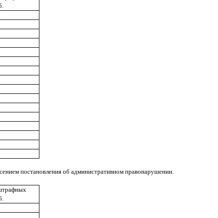
б.
есением постановления об административном правонарушении.
штрафных
б.