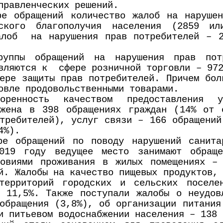
правленческих решений.
ре обращений количество жалоб на нарушен
еского благополучия населения (2859 ил
лоб на нарушения прав потребителей – 2
уппы обращений на нарушения прав потр
вляются к сфере розничной торговли – 972
ере защиты прав потребителей. Причем бол
овле продовольственными товарами.
воренность качеством предоставления у
ажена в 398 обращениях граждан (14% от 
требителей), услуг связи – 166 обращений
4%).
ре обращений по поводу нарушений санитар
019 году ведущее место занимают обраще
ловиями проживания в жилых помещениях –
й. Жалобы на качество пищевых продуктов,
территорий городских и сельских поселе
 11,5%. Также поступали жалобы о неудов
обращения (3,8%), об организации питания
и питьевом водоснабжении населения – 138 