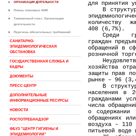
для принятия у
ОРГАНИЗАЦИЯ ДЕЯТЕЛЬНОСТИ
В структу
Планы плановых КНМ
эпидемиологич
Таможенный союз. Организация
количеству жа
деятельности
408 (6,7%).
Перечень обязательных требований
Среди гр
граждан предъя
САНИТАРНО-
ЭПИДЕМИОЛОГИЧЕСКАЯ
обращений в сф
ОБСТАНОВКА
розничной торг
Неудовлет
ГОСУДАРСТВЕННАЯ СЛУЖБА И
хозяйства отр
КАДРЫ
защиты прав по
ДОКУМЕНТЫ
рынке – 96 (3,
В структу
ПРЕСС-ЦЕНТР
населения в 2
ДОПОЛНИТЕЛЬНЫЕ
гражданами ус
ИНФОРМАЦИОННЫЕ РЕСУРСЫ
числа обращени
НОВОСТИ
о содержании 
обращениях или
РОСПОТРЕБНАДЗОР
воздуха – 110 
ФБУЗ "ЦЕНТР ГИГИЕНЫ И
питьевой воде 
ЭПИДЕМИОЛОГИИ"