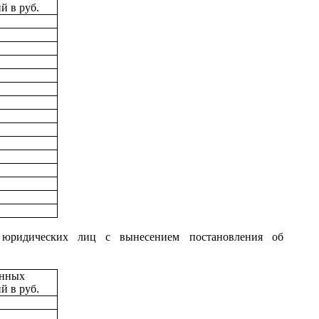
й в руб.
юридических лиц с вынесением постановления об
енных
й в руб.