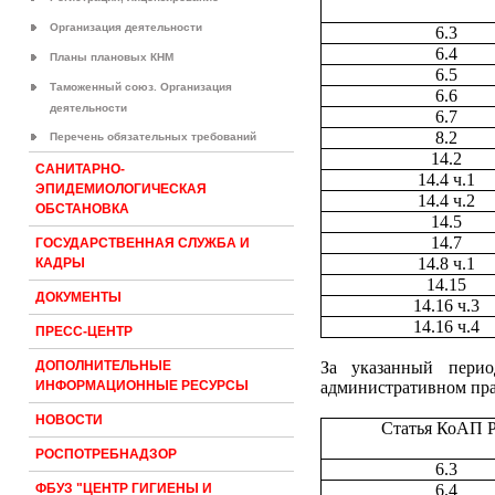
Организация деятельности
6.3
6.4
Планы плановых КНМ
6.5
Таможенный союз. Организация
6.6
деятельности
6.7
8.2
Перечень обязательных требований
14.2
САНИТАРНО-
14.4 ч.1
ЭПИДЕМИОЛОГИЧЕСКАЯ
14.4 ч.2
ОБСТАНОВКА
14.5
14.7
ГОСУДАРСТВЕННАЯ СЛУЖБА И
14.8 ч.1
КАДРЫ
14.15
ДОКУМЕНТЫ
14.16 ч.3
14.16 ч.4
ПРЕСС-ЦЕНТР
За указанный перио
ДОПОЛНИТЕЛЬНЫЕ
административном пр
ИНФОРМАЦИОННЫЕ РЕСУРСЫ
НОВОСТИ
Статья КоАП 
РОСПОТРЕБНАДЗОР
6.3
6.4
ФБУЗ "ЦЕНТР ГИГИЕНЫ И