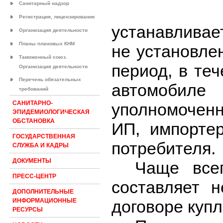
Санитарный надзор
Гаранти
Регистрация, лицензирование
устанавливае
Организация деятельности
Планы плановых КНМ
не установле
Таможенный союз.
период, в те
Организация деятельности
Перечень обязательных
автомобиле 
требований
САНИТАРНО-
уполномочен
ЭПИДЕМИОЛОГИЧЕСКАЯ
ОБСТАНОВКА
ИП, импортер
ГОСУДАРСТВЕННАЯ
потребителя.
СЛУЖБА И КАДРЫ
ДОКУМЕНТЫ
Чаще всег
ПРЕСС-ЦЕНТР
составляет 
ДОПОЛНИТЕЛЬНЫЕ
договоре куп
ИНФОРМАЦИОННЫЕ
РЕСУРСЫ