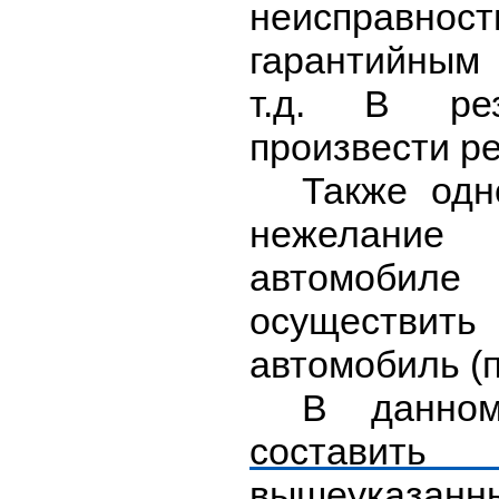
неисправн
гарантийным 
т.д. В рез
произвести ре
Также одн
нежелание 
автомобил
осуществит
автомобиль (п
В данно
составить 
вышеуказанн