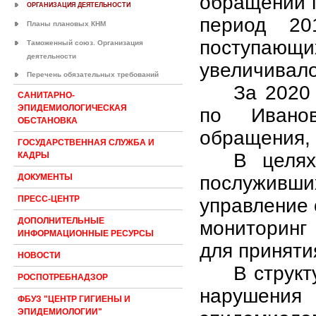
обращений г
ОРГАНИЗАЦИЯ ДЕЯТЕЛЬНОСТИ
период 201
Планы плановых КНМ
поступаю
Таможенный союз. Организация
деятельности
увеличивало
Перечень обязательных требований
За 2020
САНИТАРНО-
ЭПИДЕМИОЛОГИЧЕСКАЯ
по Иванов
ОБСТАНОВКА
обращения, 
ГОСУДАРСТВЕННАЯ СЛУЖБА И
В целях
КАДРЫ
послуживши
ДОКУМЕНТЫ
ПРЕСС-ЦЕНТР
управление 
ДОПОЛНИТЕЛЬНЫЕ
мониторинг
ИНФОРМАЦИОННЫЕ РЕСУРСЫ
для приняти
НОВОСТИ
В струк
РОСПОТРЕБНАДЗОР
нарушения 
ФБУЗ "ЦЕНТР ГИГИЕНЫ И
ЭПИДЕМИОЛОГИИ"