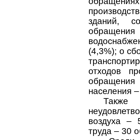
обращени
производст
зданий, с
обращения 
водоснабж
(4,3%); о с
транспорт
отходов пр
обращения 
населения –
Такж
неудовлетв
воздуха – 
труда – 30 