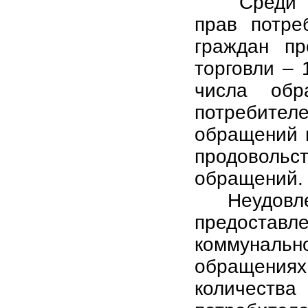
Среди
прав потре
граждан п
торговли –
числа об
потребит
обращений п
продовол
обращений.
Неудо
предостав
коммуналь
обращени
количества