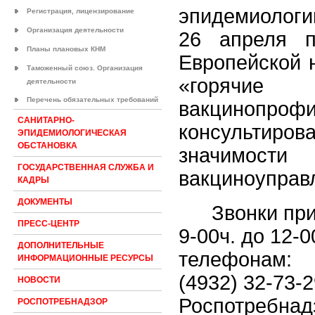
эпидемиологи
Регистрация, лицензирование
Организация деятельности
26 апреля 
Планы плановых КНМ
Европейской 
Таможенный союз. Организация
«горячи
деятельности
Перечень обязательных требований
вакцинопрофи
САНИТАРНО-
консультир
ЭПИДЕМИОЛОГИЧЕСКАЯ
ОБСТАНОВКА
значимости
ГОСУДАРСТВЕННАЯ СЛУЖБА И
вакциноуправ
КАДРЫ
ДОКУМЕНТЫ
Звонки пр
ПРЕСС-ЦЕНТР
9-00ч. до 12-0
ДОПОЛНИТЕЛЬНЫЕ
телефонам:
ИНФОРМАЦИОННЫЕ РЕСУРСЫ
(4932) 32-73-
НОВОСТИ
Роспотребнад
РОСПОТРЕБНАДЗОР