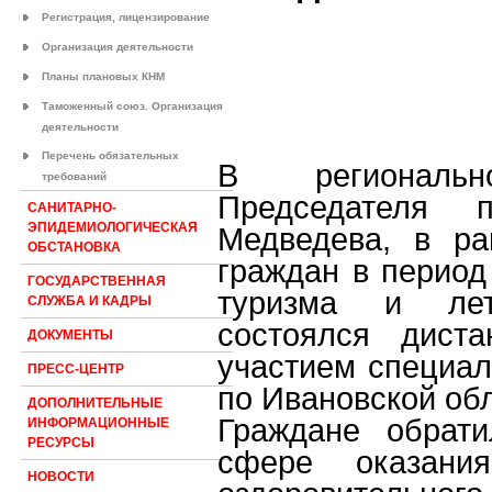
Регистрация, лицензирование
Организация деятельности
Планы плановых КНМ
Таможенный союз. Организация
деятельности
Перечень обязательных
В региональн
требований
Председателя 
САНИТАРНО-
ЭПИДЕМИОЛОГИЧЕСКАЯ
Медведева, в ра
ОБСТАНОВКА
граждан в период
ГОСУДАРСТВЕННАЯ
туризма и летн
СЛУЖБА И КАДРЫ
состоялся дист
ДОКУМЕНТЫ
участием специал
ПРЕСС-ЦЕНТР
по Ивановской об
ДОПОЛНИТЕЛЬНЫЕ
Граждане обрат
ИНФОРМАЦИОННЫЕ
РЕСУРСЫ
сфере оказани
НОВОСТИ