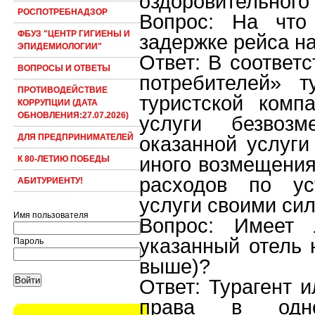
оздоровительного
РОСПОТРЕБНАДЗОР
Вопрос: На что
ФБУЗ "ЦЕНТР ГИГИЕНЫ И
задержке рейса на
ЭПИДЕМИОЛОГИИ"
Ответ: В соответ
ВОПРОСЫ И ОТВЕТЫ
потребителей» т
ПРОТИВОДЕЙСТВИЕ
туристской комп
КОРРУПЦИИ (ДАТА
ОБНОВЛЕНИЯ:27.07.2026)
услуги безвозм
оказанной услуги
ДЛЯ ПРЕДПРИНИМАТЕЛЕЙ
иного возмещения
К 80-ЛЕТИЮ ПОБЕДЫ
расходов по ус
АБИТУРИЕНТУ!
услуги своими си
Имя пользователя
Вопрос: Имеет 
указанный отель 
Пароль
выше)?
Ответ: Турагент 
права в одно