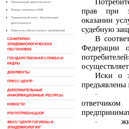
Потребите
Организация деятельности
прав при з
Планы плановых КНМ
оказании усл
Таможенный союз. Организация
деятельности
судебную защ
Перечень обязательных требований
В соотве
САНИТАРНО-
ЭПИДЕМИОЛОГИЧЕСКАЯ
Федерации о
ОБСТАНОВКА
потребите
ГОСУДАРСТВЕННАЯ СЛУЖБА И
КАДРЫ
осуществляет
ДОКУМЕНТЫ
Иски о з
ПРЕСС-ЦЕНТР
предъявлены п
ДОПОЛНИТЕЛЬНЫЕ
·
ИНФОРМАЦИОННЫЕ РЕСУРСЫ
ответчик
НОВОСТИ
предпринимате
РОСПОТРЕБНАДЗОР
жи
·
ФБУЗ "ЦЕНТР ГИГИЕНЫ И
ЭПИДЕМИОЛОГИИ"