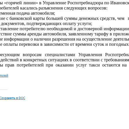
ты «горячей линии» в Управление Роспотребнадзора по Ивановс
ебителей касались разъяснения следующих вопросов:
еменная подача автомобиля;
ие с банковской карты большей суммы денежных средств, чем 
 документов, подтверждающих оплату услуги;
ставление потребителю необходимой и достоверной информации 
тствие суммы аренды автомобиля, заявленному тарифу в прилож
ие информации о наличии разрешения на осуществление деятельн
е оплаты перевозки в зависимости от времени суток и погодных
есующим вопросам специалистами Управления Роспотребн
 действий в конкретных ситуациях в соответствии с требования
ы прав потребителей при оказании услуг такси остаются на 
телей