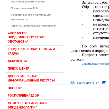
Организация деятельности
За период рабо
Обращения потр
Планы плановых КНМ
несвоевр
·
Таможенный союз. Организация
списыван
·
невыдача
деятельности
·
не предо
·
Перечень обязательных требований
несоотве
·
отсутств
САНИТАРНО-
·
изменени
ЭПИДЕМИОЛОГИЧЕСКАЯ
·
ОБСТАНОВКА
По всем интер
ГОСУДАРСТВЕННАЯ СЛУЖБА И
разъяснения о порядке
КАДРЫ
Вопросы защит
области.
ДОКУМЕНТЫ
Защита прав потреби
ПРЕСС-ЦЕНТР
ДОПОЛНИТЕЛЬНЫЕ
ИНФОРМАЦИОННЫЕ РЕСУРСЫ
НОВОСТИ
РОСПОТРЕБНАДЗОР
ФБУЗ "ЦЕНТР ГИГИЕНЫ И
ЭПИДЕМИОЛОГИИ"