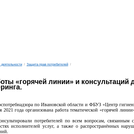
 деятельности
/
Защита прав потребителей
/
боты «горячей линии» и консультаций 
еринга.
спотребнадзора по Ивановской области и ФБУЗ «Центр гигиен
ря 2021 года организована работа тематической «горячей лини
онсультировали потребителей по всем вопросам, связанным с
остях исполнителей услуг, а также о распространённых нару
ний.