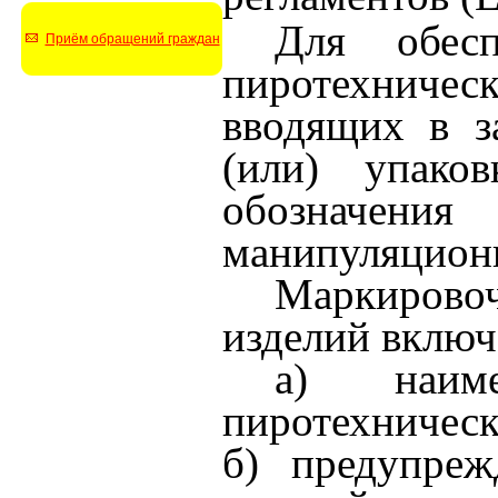
Для обесп
Приём обращений граждан
пиротехническ
вводящих в з
(или) упако
обозначения
манипуляционн
Маркирово
изделий включ
а) наиме
пиротехническ
б) предупреж