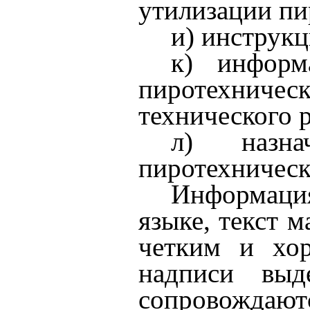
утилизации пи
и) инструк
к) информ
пиротехничес
технического 
л) назна
пиротехническ
Информация
языке, текст 
четким и хо
надписи выд
сопровождаютс