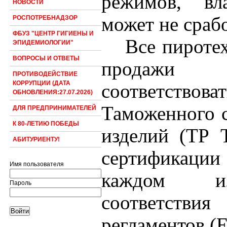
режимов, вл
НОВОСТИ
может не срабо
РОСПОТРЕБНАДЗОР
ФБУЗ "ЦЕНТР ГИГИЕНЫ И
Все пироте
ЭПИДЕМИОЛОГИИ"
ВОПРОСЫ И ОТВЕТЫ
продажи н
ПРОТИВОДЕЙСТВИЕ
КОРРУПЦИИ (ДАТА
соответствова
ОБНОВЛЕНИЯ:27.07.2026)
Таможенного с
ДЛЯ ПРЕДПРИНИМАТЕЛЕЙ
К 80-ЛЕТИЮ ПОБЕДЫ
изделий
(ТР Т
АБИТУРИЕНТУ!
сертификации
Имя пользователя
каждом и
Пароль
соответстви
регламентов (