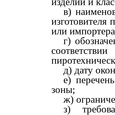
изделий и клас
в) наимено
изготовителя 
или импортера
г) обознач
соответст
пиротехническ
д) дату око
е) перечен
зоны;
ж) огранич
з) требо