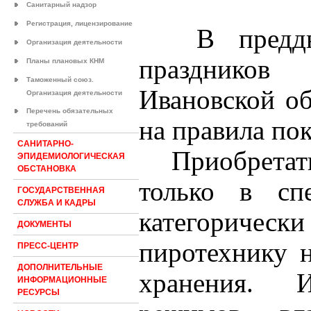
Санитарный надзор
Регистрация, лицензирование
В преддве
Организация деятельности
праздников
Планы плановых КНМ
Таможенный союз.
Ивановской об
Организация деятельности
Перечень обязательных
на правила по
требований
САНИТАРНО-
Приобрета
ЭПИДЕМИОЛОГИЧЕСКАЯ
ОБСТАНОВКА
только в спе
ГОСУДАРСТВЕННАЯ
СЛУЖБА И КАДРЫ
категоричес
ДОКУМЕНТЫ
пиротехнику н
ПРЕСС-ЦЕНТР
ДОПОЛНИТЕЛЬНЫЕ
хранения. И
ИНФОРМАЦИОННЫЕ
РЕСУРСЫ