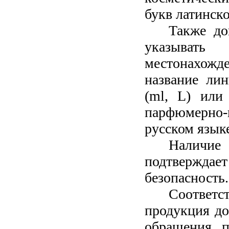
букв латинско
Также до
указывать
местонахожде
название лин
(ml, L) или
парфюмерно-к
русском язык
Налич
подтверждает
безопасность.
Соответс
продукция д
обращения п