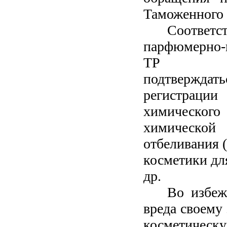
Таможенного
Соотве
парфюмерно-
ТР ТС
подтверждат
регистрац
химического 
химической
отбеливания (
косметики для
др.
Во избеж
вреда своему
косметическу