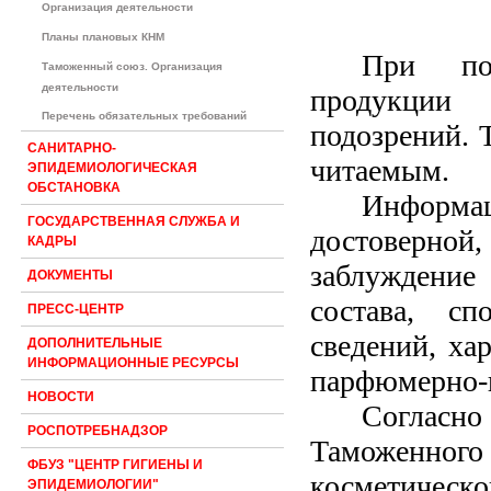
Организация деятельности
Планы плановых КНМ
При по
Таможенный союз. Организация
деятельности
продукции у
Перечень обязательных требований
подозрений. 
САНИТАРНО-
читаемым.
ЭПИДЕМИОЛОГИЧЕСКАЯ
ОБСТАНОВКА
Информац
ГОСУДАРСТВЕННАЯ СЛУЖБА И
достоверной
КАДРЫ
заблуждение 
ДОКУМЕНТЫ
состава, с
ПРЕСС-ЦЕНТР
сведений, ха
ДОПОЛНИТЕЛЬНЫЕ
ИНФОРМАЦИОННЫЕ РЕСУРСЫ
парфюмерно-
НОВОСТИ
Согласно
РОСПОТРЕБНАДЗОР
Таможенного
ФБУЗ "ЦЕНТР ГИГИЕНЫ И
косметичес
ЭПИДЕМИОЛОГИИ"