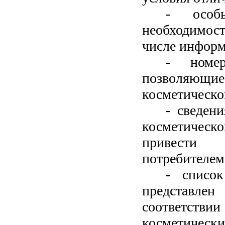
- особ
необходимос
числе информ
- номе
позволяющие
косметическо
- сведен
косметическо
привести 
потребителем
- списо
представле
соответств
косметически