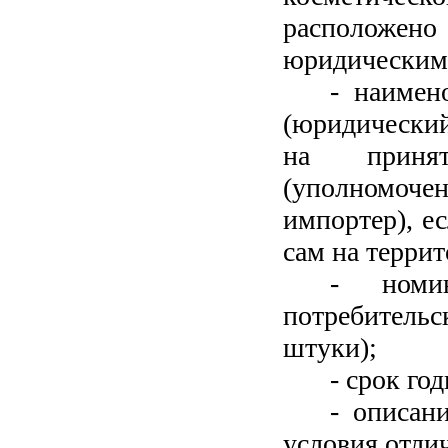
расположено 
юридическим 
- наимен
(юридический
на принят
(уполномоче
импортер), е
сам на террит
- номи
потребительс
штуки);
- срок го
- описан
условия отли