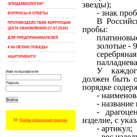
звезды);
ЭПИДЕМИОЛОГИИ"
- знак про
ВОПРОСЫ И ОТВЕТЫ
В Российс
ПРОТИВОДЕЙСТВИЕ КОРРУПЦИИ
пробы:
(ДАТА ОБНОВЛЕНИЯ:27.07.2026)
платиновые
ДЛЯ ПРЕДПРИНИМАТЕЛЕЙ
золотые - 9
К 80-ЛЕТИЮ ПОБЕДЫ
серебряная 
АБИТУРИЕНТУ!
палладиевая
У каждог
Имя пользователя
должен быть о
Пароль
порядке содер
- наименов
- название
- драгоце
изделие, с ука
Приём обращений граждан
- артикул;
- вес издел