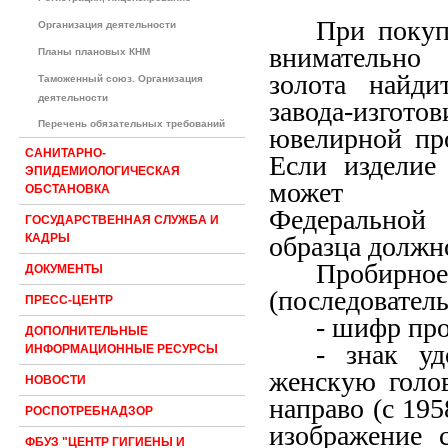
При покуп
Организация деятельности
внимательн
Планы плановых КНМ
золота найдит
Таможенный союз. Организация
деятельности
завода-изгот
Перечень обязательных требований
ювелирной про
САНИТАРНО-
Если изделие
ЭПИДЕМИОЛОГИЧЕСКАЯ
может о
ОБСТАНОВКА
Федеральной
ГОСУДАРСТВЕННАЯ СЛУЖБА И
образца должно
КАДРЫ
Пробирн
ДОКУМЕНТЫ
(последователь
ПРЕСС-ЦЕНТР
- шифр про
ДОПОЛНИТЕЛЬНЫЕ
- знак уд
ИНФОРМАЦИОННЫЕ РЕСУРСЫ
женскую голо
НОВОСТИ
направо (с 19
РОСПОТРЕБНАДЗОР
изображение 
ФБУЗ "ЦЕНТР ГИГИЕНЫ И