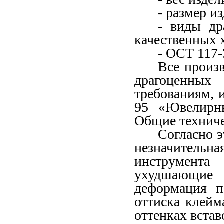
- размер из
- виды др
качественных 
- ОСТ 117-
Все произ
драгоценных
требованиям, 
95 «Ювелирны
Общие техниче
Согласно э
незначитель
инструмент
ухудшающие в
деформация п
оттиска клейм
оттенках вста