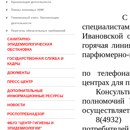
Организация деятельности
Планы плановых КНМ
С 07 февр
Таможенный союз. Организация
деятельности
специалиста
Перечень обязательных требований
Ивановской о
САНИТАРНО-
горячая лини
ЭПИДЕМИОЛОГИЧЕСКАЯ
ОБСТАНОВКА
парфюмерно-
ГОСУДАРСТВЕННАЯ СЛУЖБА И
Получить
КАДРЫ
по телефона
ДОКУМЕНТЫ
центрах для п
ПРЕСС-ЦЕНТР
Консуль
ДОПОЛНИТЕЛЬНЫЕ
ИНФОРМАЦИОННЫЕ РЕСУРСЫ
полномочий 
НОВОСТИ
осуществляет
РОСПОТРЕБНАДЗОР
8(4932
ФБУЗ "ЦЕНТР ГИГИЕНЫ И
потребител
ЭПИДЕМИОЛОГИИ"