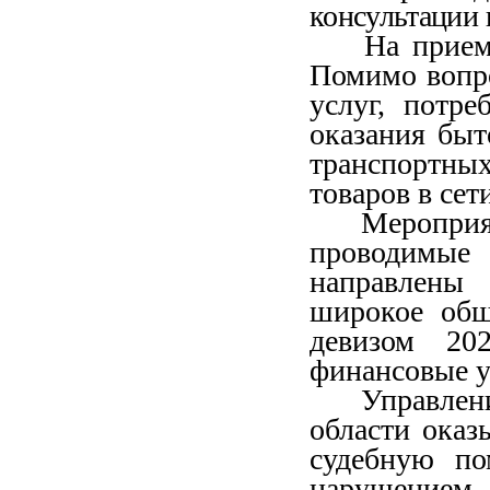
консультации
На прие
Помимо вопро
услуг, потре
оказания быт
транспортных
товаров в сет
Мероприя
проводимые 
направлены
широкое общ
девизом 20
финансовые у
Управле
области оказ
судебную по
нарушением