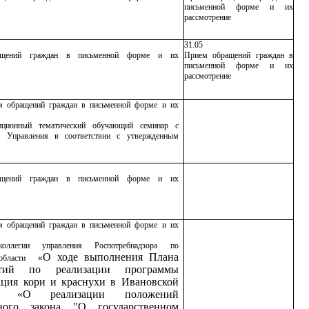
письменной форме и их
рассмотрение
31.05
ащений граждан в письменной форме и их
Прием обращений граждан в
письменной форме и их
рассмотрение
 обращений граждан в письменной форме и их
нционный тематический обучающий семинар с
и Управления в соответствии с утвержденным
ащений граждан в письменной форме и их
 обращений граждан в письменной форме и их
 коллегии
управления Роспотребнадзора по
О ходе выполнения Плана
области
«
ятий по реализации программы
ция кори и краснухи в Ивановской
», «О реализации положений
ного закона "О государственном