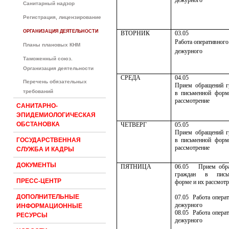
Санитарный надзор
Регистрация, лицензирование
ОРГАНИЗАЦИЯ ДЕЯТЕЛЬНОСТИ
ВТОРНИК
03.05
Работа оперативного
Планы плановых КНМ
дежурного
Таможенный союз.
Организация деятельности
СРЕДА
04.05
Перечень обязательных
Прием обращений г
требований
в письменной форм
рассмотрение
САНИТАРНО-
ЭПИДЕМИОЛОГИЧЕСКАЯ
ОБСТАНОВКА
ЧЕТВЕРГ
05.05
Прием обращений г
в письменной форм
ГОСУДАРСТВЕННАЯ
рассмотрение
СЛУЖБА И КАДРЫ
ДОКУМЕНТЫ
ПЯТНИЦА
06.05
Прием обр
граждан в письм
ПРЕСС-ЦЕНТР
форме и их рассмотр
ДОПОЛНИТЕЛЬНЫЕ
07.05
Работа опера
дежурного
ИНФОРМАЦИОННЫЕ
08.05
Работа опера
РЕСУРСЫ
дежурного