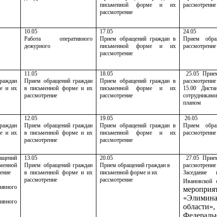
письменной форме и их
рассмотрение
рассмотрение
10.05
17.05
24.05
Работа оперативного
Прием обращений граждан в
Прием обр
дежурного
письменной форме и их
рассмотрение
рассмотрение
11.05
18.05
25.05 Прием
раждан
Прием обращений граждан
Прием обращений граждан в
рассмотрение
е и их
в письменной форме и их
письменной форме и их
15.00 Диста
рассмотрение
рассмотрение
сотрудникам
планом
12.05
19.05
26.05
раждан
Прием обращений граждан
Прием обращений граждан в
Прием обр
е и их
в письменной форме и их
письменной форме и их
рассмотрение
рассмотрение
рассмотрение
ащений
13.05
20.05
27.05 Прием
енной
Прием обращений граждан
Прием обращений граждан в
рассмотрение
ение
в письменной форме и их
письменной форме и их
Заседание
рассмотрение
рассмотрение
Ивановской 
тивного
меропри
«Элимина
тивного
области
Федераль