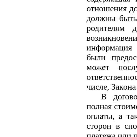
отношения до
должны быть 
родителям д
возникновен
информация 
были предос
может посл
ответственн
числе, Закон
В догово
полная стоим
оплаты, а та
сторон в спо
платежа или 