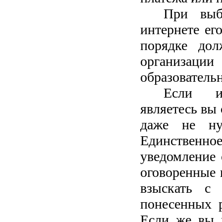
При выб
интернете ег
порядке дол
организации
образователь
Если ин
являетесь вы 
даже не ну
Единственн
уведомление 
оговоренные 
взыскать с 
понесенных р
Если же вы 