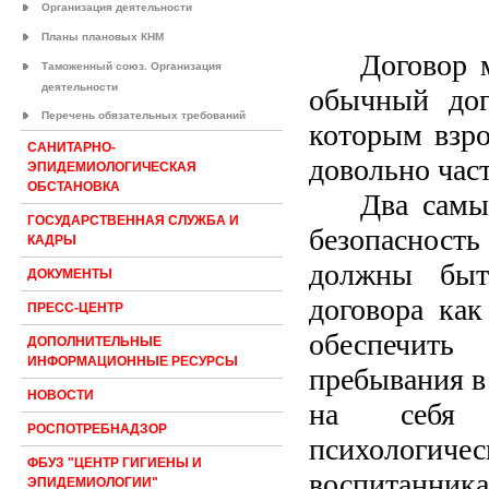
Организация деятельности
Планы плановых КНМ
Договор 
Таможенный союз. Организация
деятельности
обычный дог
Перечень обязательных требований
которым взро
САНИТАРНО-
довольно част
ЭПИДЕМИОЛОГИЧЕСКАЯ
ОБСТАНОВКА
Два самы
ГОСУДАРСТВЕННАЯ СЛУЖБА И
безопасность
КАДРЫ
должны быт
ДОКУМЕНТЫ
договора как
ПРЕСС-ЦЕНТР
обеспечить
ДОПОЛНИТЕЛЬНЫЕ
ИНФОРМАЦИОННЫЕ РЕСУРСЫ
пребывания в 
НОВОСТИ
на себя о
РОСПОТРЕБНАДЗОР
психологич
ФБУЗ "ЦЕНТР ГИГИЕНЫ И
воспитанника
ЭПИДЕМИОЛОГИИ"