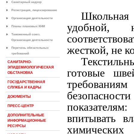
Санитарный надзор
Регистрация, лицензирование
Школьна
Организация деятельности
удобной, 
Планы плановых КНМ
Таможенный союз.
соответствова
Организация деятельности
жесткой, не к
Перечень обязательных
требований
Текстиль
САНИТАРНО-
ЭПИДЕМИОЛОГИЧЕСКАЯ
готовые шве
ОБСТАНОВКА
требовани
ГОСУДАРСТВЕННАЯ
СЛУЖБА И КАДРЫ
безопасно
ДОКУМЕНТЫ
показателям
ПРЕСС-ЦЕНТР
впитывать вл
ДОПОЛНИТЕЛЬНЫЕ
ИНФОРМАЦИОННЫЕ
химических
РЕСУРСЫ