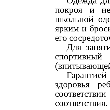
Одежда дл
покроя и не
школьной од
ярким и броск
его сосредото
Для занят
спортивный 
(впитывающей 
Гарантие
здоровья ре
соответстви
соответствия.