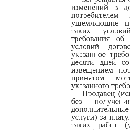
изменений в до
потребителем 
ущемляющие пр
таких услови
требования об
условий догов
указанное треб
десяти дней со
извещением пот
принятом мот
указанного треб
Продавец (ис
без получени
дополнительны
услуги) за плату
таких работ (