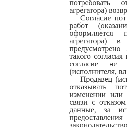
потребовать о
агрегатора) возв
Согласие по
работ (оказан
оформляется п
агрегатора) 
предусмотрено 
такого согласия 
согласие не т
(исполнителя, вл
Продавец (ис
отказывать по
изменении или 
связи с отказом
данные, за ис
предоставле
законодател