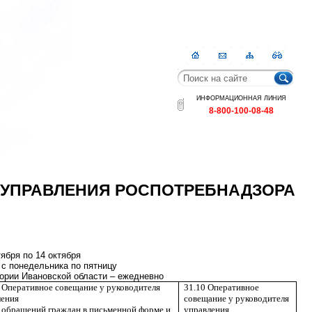
Главная
Контакты
Карта
RSS
сайта
ИНФОРМАЦИОННАЯ ЛИНИЯ
8-800-100-08-48
УПРАВЛЕНИЯ РОСПОТРЕБНАДЗОРА
тября по 14 октября
0 с понедельника по пятницу
тории Ивановской области – ежедневно
Оперативное совещание у руководителя
31.10 Оперативное
ления
совещание у руководителя
 обращений граждан в письменной форме и
управления