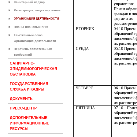
Санитарный надзор
управления
Прием обра
Регистрация, лицензирование
граждан в п
форме и их
ОРГАНИЗАЦИЯ ДЕЯТЕЛЬНОСТИ
рассмотрени
Планы плановых КНМ
ВТОРНИК
04.10
Прием
обращений г
Таможенный союз.
письменной 
Организация деятельности
их рассмотр
СРЕДА
05.10
Прием
Перечень обязательных
обращений г
требований
письменной 
их рассмотр
САНИТАРНО-
ЭПИДЕМИОЛОГИЧЕСКАЯ
ОБСТАНОВКА
ГОСУДАРСТВЕННАЯ
ЧЕТВЕРГ
06.10
Прием
СЛУЖБА И КАДРЫ
обращений г
письменной 
ДОКУМЕНТЫ
их рассмотр
ПЯТНИЦА
07.10
Прие
ПРЕСС-ЦЕНТР
обращений г
письменной 
ДОПОЛНИТЕЛЬНЫЕ
их рассмотр
ИНФОРМАЦИОННЫЕ
РЕСУРСЫ