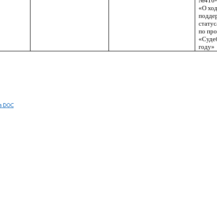
№416-
«О ход
подде
статус
по пр
«Судеб
году»