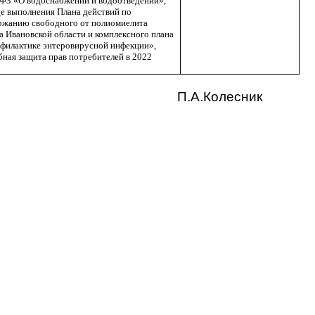
ФЗ «О водоснабжении и водоотведении»,
е выполнения Плана действий по
ржанию свободного от полиомиелита
а Ивановской области и комплексного плана
офилактике энтеровирусной инфекции»,
ная защита прав потребителей в 2022
П.А.Колесник