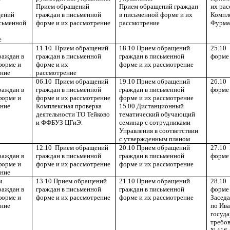
Прием обращений
Прием обращений граждан
их ра
щений
граждан в письменной
в письменной форме и их
Компле
исьменной
форме и их рассмотрение
рассмотрение
Фурма
е
11.10
Прием обращений
18.10 Прием обращений
25.10
раждан в
граждан в письменной
граждан в письменной
форме
форме и
форме и их
форме и их рассмотрение
ение
рассмотрение
06.10
Прием обращений
19.10 Прием обращений
26.10
раждан в
граждан в письменной
граждан в письменной
форме
форме и
форме и их рассмотрение
форме и их рассмотрение
ение
Комплексная проверка
15.00 Дистанционный
деятельности ТО Тейково
тематический обучающий
и ФФБУЗ ЦГиЭ.
семинар с сотрудниками
Управления в соответствии
с утвержденным планом
12.10
Прием обращений
20.10 Прием обращений
27.10
раждан в
граждан в письменной
граждан в письменной
форме
форме и
форме и их рассмотрение
форме и их рассмотрение
ение
м
13.10 Прием обращений
21.10 Прием обращений
28.10
раждан в
граждан в письменной
граждан в письменной
форме 
форме и
форме и их рассмотрение
форме и их рассмотрение
Заседа
ение
по Ив
госуда
требов