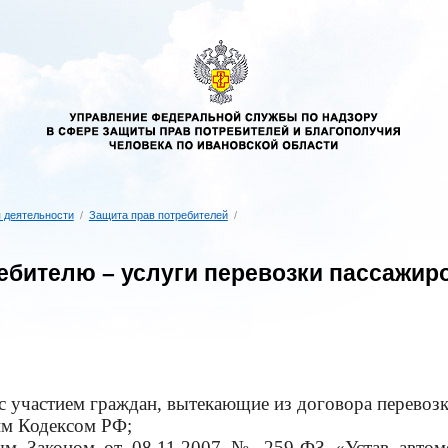
 деятельности
/
Защита прав потребителей
/
ебителю – услуги перевозки пассажир
 участием граждан, вытекающие из договора перевозк
им Кодексом РФ;
ым Законом от 08.11.2007 № 259-ФЗ «Устав автомо