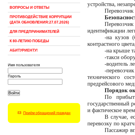
устройства, незапр
ВОПРОСЫ И ОТВЕТЫ
Перевозчик 
Безопаснос
ПРОТИВОДЕЙСТВИЕ КОРРУПЦИИ
(ДАТА ОБНОВЛЕНИЯ:27.07.2026)
Перевозчик
идентификации лег
ДЛЯ ПРЕДПРИНИМАТЕЛЕЙ
-на кузов 
К 80-ЛЕТИЮ ПОБЕДЫ
контрастного цвет
-на крыше т
АБИТУРИЕНТУ!
-такси обор
-водитель л
Имя пользователя
-перевозчи
технического сос
Пароль
предрейсового мед
Порядок ок
По прибыти
государственный ре
и фактическое врем
Приём обращений граждан
В случае, е
перевозку по крат
Пассажир вп