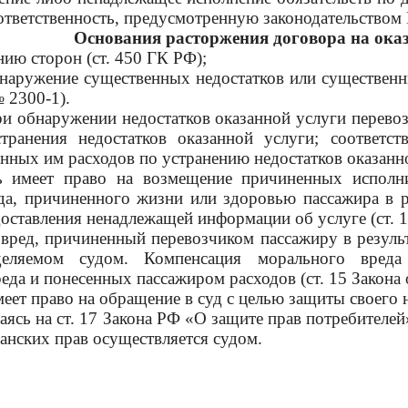
 ответственность, предусмотренную законодательством
Основания расторжения договора на оказа
нию сторон (ст. 450 ГК РФ);
бнаружение существенных недостатков или существенн
№ 2300-1).
и обнаружении недостатков оказанной услуги перевоз
странения недостатков оказанной услуги; соответ
нных им расходов по устранению недостатков оказанн
ь имеет право на возмещение причиненных исполни
еда, причиненного жизни или здоровью пассажира в р
оставления ненадлежащей информации об услуге (ст. 1
ред, причиненный перевозчиком пассажиру в результ
деляемом судом. Компенсация морального вреда
да и понесенных пассажиром расходов (ст. 15 Закона 
еет право на обращение в суд с целью защиты своего 
аясь на ст. 17 Закона РФ «О защите прав потребителей»
нских прав осуществляется судом.