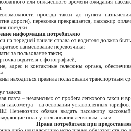
сованного или оплаченного времени ожидания пассажи
и.
евозможности проезда такси до пункта назначени
ытие дороги), перевозка прекращается, пассажир опла
ия поездки.
ление информации потребителю
кси на передней панели справа от водителя должна бы
 краткое наименование перевозчика;
латы за пользование такси;
арточка водителя с фотографией;
ие, адрес и контактные телефоны органа, обеспечи
а.
жны находиться правила пользования транспортным ср
уг такси
ая плата
– независимо от пробега легкового такси и в
ям таксометра
– на основании установленных тарифов.
Е!
Перевозчик обязан выдать пассажиру кассовый
ерждающие оплату пользования легковым такси.
Права потребителя при предоставле
ение либо ненадлежащее исполнение обязательств по