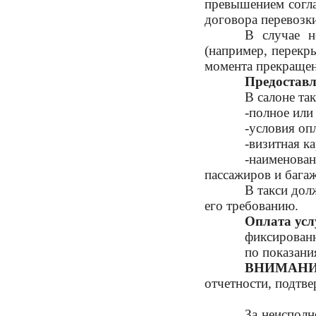
превышением согла
договора перевозк
В случае н
(например, перекр
момента прекращен
Предостав
В салоне та
-полное или
-условия оп
-визитная к
-наименован
пассажиров и багаж
В такси дол
его требованию.
Оплата усл
фиксированн
по показани
ВНИМАНИ
отчетности, подтв
За неисполн