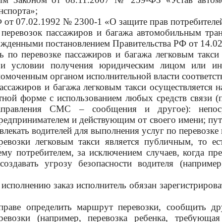
нспорта»;
 от 07.02.1992 № 2300-1 «О защите прав потребителе
 перевозок пассажиров и багажа автомобильным тра
ржденными постановлением Правительства РФ от 14.02
ь по перевозке пассажиров и багажа легковым такси
ри условии получения юридическим лицом или ин
омоченным органом исполнительной власти соответст
ассажиров и багажа легковым такси осуществляется 
тной форме с использованием любых средств связи (п
 направления СМС – сообщения и другое): непос
едпринимателем и действующим от своего имени; путе
влекать водителей для выполнения услуг по перевозке 
ревозки легковым такси является публичным, то е
му потребителем, за исключением случаев, когда п
создавать угрозу безопасности водителя (наприме
исполнению заказ исполнитель обязан зарегистрирова
праве определить маршрут перевозки, сообщить д
ревозки (например, перевозка ребенка, требующа