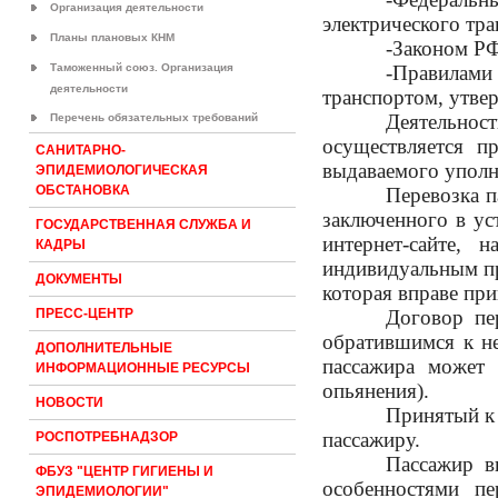
Организация деятельности
электрического тра
Планы плановых КНМ
-Законом РФ
Таможенный союз. Организация
-Правилами
деятельности
транспортом, утве
Деятельност
Перечень обязательных требований
осуществляется п
САНИТАРНО-
выдаваемого уполн
ЭПИДЕМИОЛОГИЧЕСКАЯ
ОБСТАНОВКА
Перевозка п
заключенного в ус
ГОСУДАРСТВЕННАЯ СЛУЖБА И
интернет-сайте,
КАДРЫ
индивидуальным пр
ДОКУМЕНТЫ
которая вправе при
Договор пе
ПРЕСС-ЦЕНТР
обратившимся к не
ДОПОЛНИТЕЛЬНЫЕ
пассажира может 
ИНФОРМАЦИОННЫЕ РЕСУРСЫ
опьянения).
НОВОСТИ
Принятый к 
пассажиру.
РОСПОТРЕБНАДЗОР
Пассажир в
ФБУЗ "ЦЕНТР ГИГИЕНЫ И
особенностями пе
ЭПИДЕМИОЛОГИИ"