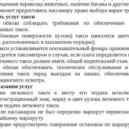
ещенная перевозка животных, наличие багажа и другие
может предоставить пассажиру право выбора марки тр
ть услуг такси
 обязан соблюдать требования по обеспечению б
ковых такси:
(боковые поверхности кузова) такси наносится цвет
а, расположенных в шахматном порядке);
акси устанавливается опознавательный фонарь оранжев
удуется таксометром в случае, если плата определяется 
егкового такси должен иметь общий водительский стаж н
к обязан обеспечивать техническое обслуживание 
тояния такси перед выездом на линию, обеспечив
ицинского осмотра.
азания услуг
и легкового такси к месту его подачи исполни
гистрационный знак, марку и цвет кузова легкового т
я подачи легкового такси.
сли пассажиром не был определен маршрут перевозки
чайшему маршруту.
раве предусмотреть совершение остановок по маршрут