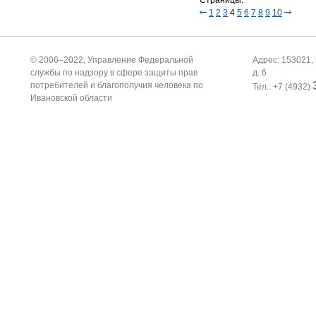
1
2
3
4
5
6
7
8
9
10
© 2006–2022, Управление Федеральной
Адрес: 153021, 
службы по надзору в сфере защиты прав
д. 6
потребителей и благополучия человека по
Тел.: +7 (4932)
Ивановской области