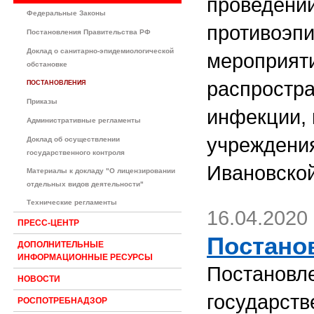
проведении
Федеральные Законы
противоэпи
Постановления Правительства РФ
Доклад о санитарно-эпидемиологической
мероприят
обстановке
распростра
ПОСТАНОВЛЕНИЯ
Приказы
инфекции, 
Административные регламенты
учреждени
Доклад об осуществлении
государственного контроля
Ивановской
Материалы к докладу "О лицензировании
отдельных видов деятельности"
Технические регламенты
16.04.2020
ПРЕСС-ЦЕНТР
Постанов
ДОПОЛНИТЕЛЬНЫЕ
ИНФОРМАЦИОННЫЕ РЕСУРСЫ
Постановл
НОВОСТИ
государств
РОСПОТРЕБНАДЗОР