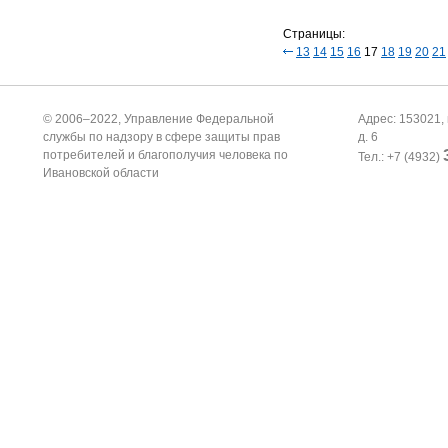
Страницы:
13
14
15
16
17
18
19
20
21
© 2006–2022, Управление Федеральной
Адрес: 153021, 
службы по надзору в сфере защиты прав
д. 6
потребителей и благополучия человека по
Тел.: +7 (4932)
Ивановской области