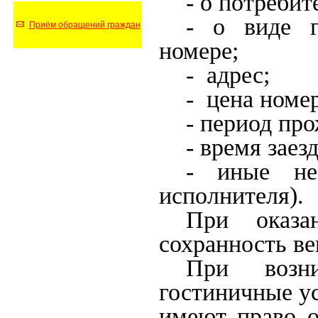
- о потребит
- о виде г
Приём обращений граждан
номере;
- адрес;
- цена номер
- период пр
- время заез
- иные не
исполнителя).
При оказа
сохранность ве
При возни
гостиничные ус
имеют право о