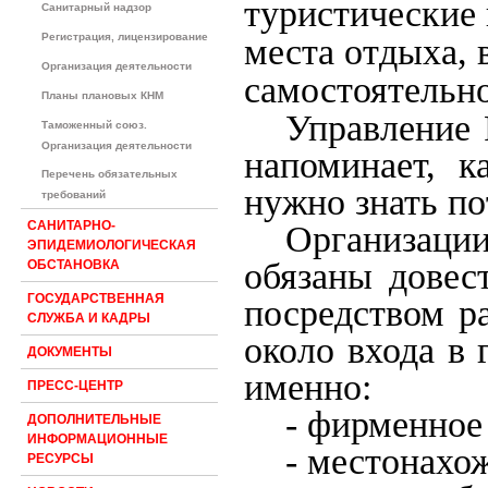
туристические 
Санитарный надзор
Регистрация, лицензирование
места отдыха, 
Организация деятельности
самостоятельно
Планы плановых КНМ
Управление 
Таможенный союз.
Организация деятельности
напоминает, к
Перечень обязательных
нужно знать по
требований
Организаци
САНИТАРНО-
ЭПИДЕМИОЛОГИЧЕСКАЯ
обязаны довес
ОБСТАНОВКА
ГОСУДАРСТВЕННАЯ
посредством р
СЛУЖБА И КАДРЫ
около входа в
ДОКУМЕНТЫ
именно:
ПРЕСС-ЦЕНТР
- фирменное
ДОПОЛНИТЕЛЬНЫЕ
ИНФОРМАЦИОННЫЕ
- местонахо
РЕСУРСЫ