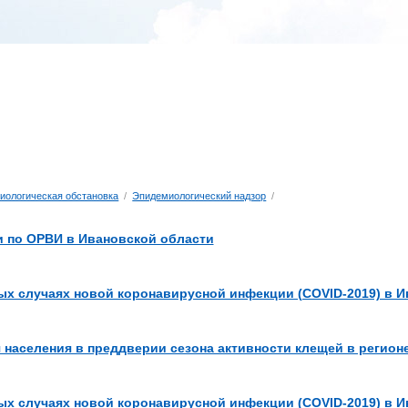
иологическая обстановка
/
Эпидемиологический надзор
/
 по ОРВИ в Ивановской области
х случаях новой коронавирусной инфекции (COVID-2019) в И
населения в преддверии сезона активности клещей в регион
х случаях новой коронавирусной инфекции (COVID-2019) в И