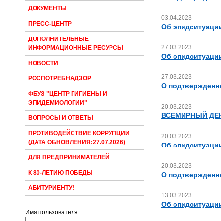
ДОКУМЕНТЫ
03.04.2023
ПРЕСС-ЦЕНТР
Об эпидситуации
ДОПОЛНИТЕЛЬНЫЕ
27.03.2023
ИНФОРМАЦИОННЫЕ РЕСУРСЫ
Об эпидситуации
НОВОСТИ
27.03.2023
РОСПОТРЕБНАДЗОР
О подтвержденны
ФБУЗ "ЦЕНТР ГИГИЕНЫ И
ЭПИДЕМИОЛОГИИ"
20.03.2023
ВСЕМИРНЫЙ ДЕН
ВОПРОСЫ И ОТВЕТЫ
ПРОТИВОДЕЙСТВИЕ КОРРУПЦИИ
20.03.2023
(ДАТА ОБНОВЛЕНИЯ:27.07.2026)
Об эпидситуации
ДЛЯ ПРЕДПРИНИМАТЕЛЕЙ
20.03.2023
К 80-ЛЕТИЮ ПОБЕДЫ
О подтвержденны
АБИТУРИЕНТУ!
13.03.2023
Об эпидситуации
Имя пользователя