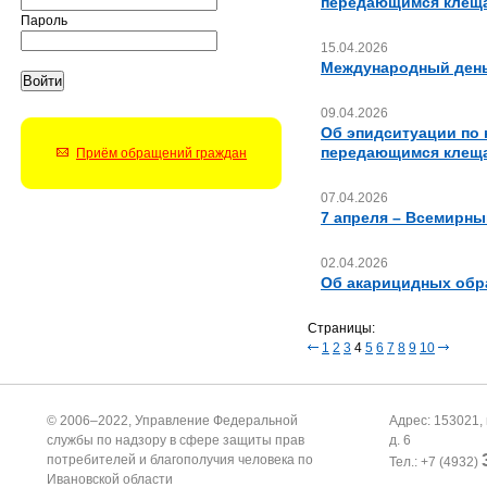
передающимся клещ
Пароль
15.04.2026
Международный день
09.04.2026
Об эпидситуации по
передающимся клещ
Приём обращений граждан
07.04.2026
7 апреля – Всемирны
02.04.2026
Об акарицидных обра
Страницы:
1
2
3
4
5
6
7
8
9
10
© 2006–2022, Управление Федеральной
Адрес: 153021, 
службы по надзору в сфере защиты прав
д. 6
потребителей и благополучия человека по
Тел.: +7 (4932)
Ивановской области