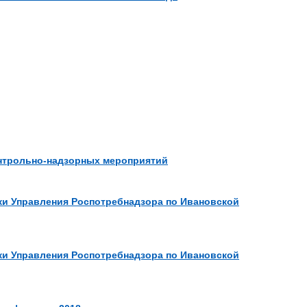
онтрольно-надзорных мероприятий
ки Управления Роспотребнадзора по Ивановской
ки Управления Роспотребнадзора по Ивановской