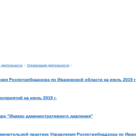
 деятельности
/
Организация деятельности
/
ния Роспотребнадзора по Ивановской области на июль 2019 
оприятий на июль 2019 г.
аре "Индекс административного давления"
менительной практике Управления Роспотребнадзора по Ивано