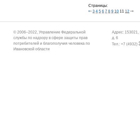
Страницы:
3
4
5
6
7
8
9
10
11
12
© 2006–2022, Управление Федеральной
Адрес: 153021, 
службы по надзору в сфере защиты прав
д. 6
потребителей и благополучия человека по
Тел.: +7 (4932)
Ивановской области